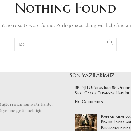
Nothing Found
ut no results were found. Perhaps searching will help find a 
SON YAZILARIMIZ
BRENJITU: Situs Judi 88 Online
Slot Gacor Teranyar Hari Ini
No Comments
Müşteri memnuniyeti, kalite,
ü yerine getirmek için
Kaftan Kiralam
Pratik Faydalar
Kiralamalısınız?