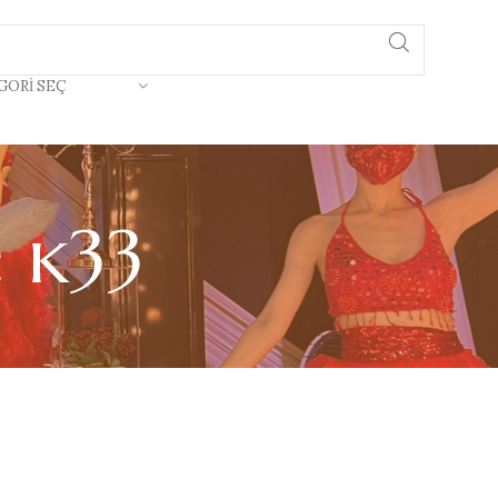
GORI SEÇ
: k33