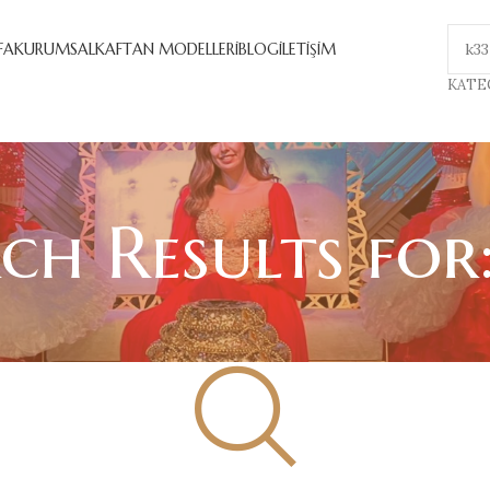
FA
KURUMSAL
KAFTAN MODELLERİ
BLOG
İLETİŞİM
KATE
ch Results for