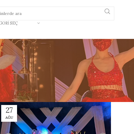
GORI SEÇ
27
AĞU