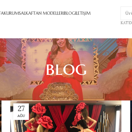
FA
KURUMSAL
KAFTAN MODELLERİ
BLOG
İLETİŞİM
KATE
blog
27
AĞU