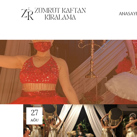
ANASAY
27
AĞU